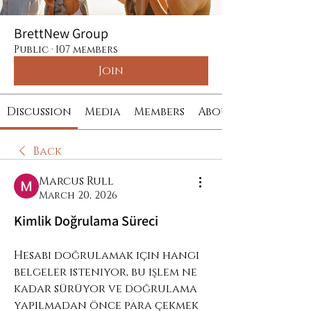
BrettNew Group
Public
·
107 members
Join
Discussion
Media
Members
About
Back
Marcus Rull
March 20, 2026
Kimlik Doğrulama Süreci
Hesabı doğrulamak için hangi 
belgeler isteniyor, bu işlem ne 
kadar sürüyor ve doğrulama 
yapılmadan önce para çekmek 