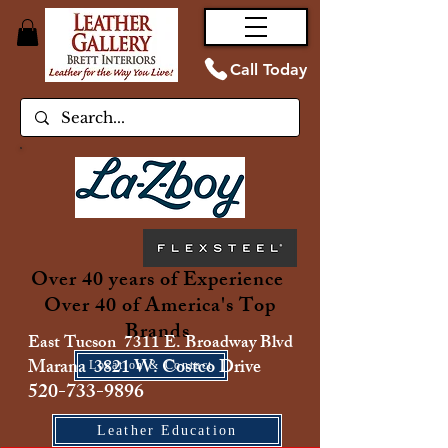
Call Today
Over 40 years of Experience
Over 40 of America's Top
Brands
East Tucson 7311 E. Broadway Blvd
Marana 3821 W. Costco Drive
Location & Contact
520-733-9896
Leather Education