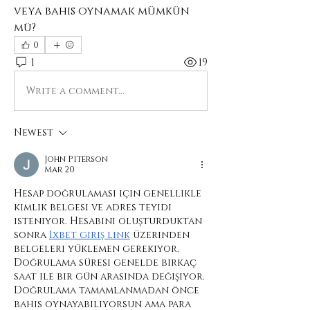
veya bahis oynamak mümkün 
mü?
0
1
19
Write a comment...
Newest
John Piterson
Mar 20
Hesap doğrulaması için genellikle 
kimlik belgesi ve adres teyidi 
isteniyor. Hesabını oluşturduktan 
sonra 
1xbet giriş link
 üzerinden 
belgeleri yüklemen gerekiyor. 
Doğrulama süresi genelde birkaç 
saat ile bir gün arasında değişiyor. 
Doğrulama tamamlanmadan önce 
bahis oynayabiliyorsun ama para 