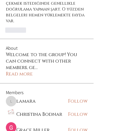
çekmek istediğinde genellikle 
doğrulama yapman şart. O yüzden 
belgeleri hemen yüklemekte fayda 
var.
Like
About
Welcome to the group! You
can connect with other
members, ge
...
Read more
Members
lamara
Follow
lamara
Christina Bodnar
Follow
Grace Miller
Follow